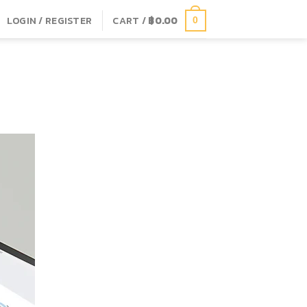
LOGIN / REGISTER
CART /
฿
0.00
0