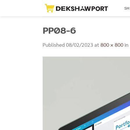
Skip
SH
to
content
PP08-6
Published
08/02/2023
at
800 × 800
in