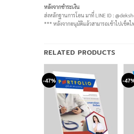
หลังจากชำระเงิน
ส่งหลักฐานการโอน มาที่ LINE ID : @deksh
*** หลังจากอนุมัติแล้วสามารถเช้าไปเช็คไฟล์ท
RELATED PRODUCTS
-47%
-47
Add to
Add to
0
wishlist
wishlist