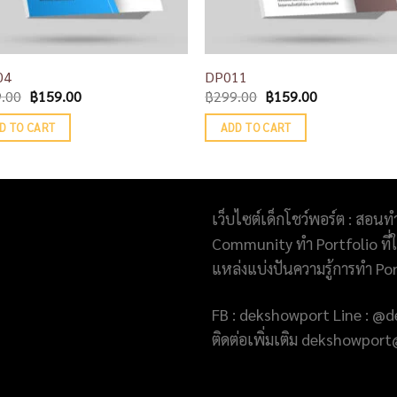
04
DP011
.00
฿
159.00
฿
299.00
฿
159.00
D TO CART
ADD TO CART
เว็บไซต์เด็กโชว์พอร์ต : สอนท
Community ทำ Portfolio ที่ให
แหล่งแบ่งปันความรู้การทำ Po
FB : dekshowport Line : 
ติดต่อเพิ่มเติม dekshowpo