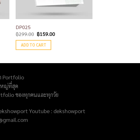
DP025
฿
299.00
฿
159.00
ADD TO CART
ำ Portfolio
ญ่ที่สุด
rtfolio ของทุกคนและทุกวัย
@dekshowport Youtube : dekshowport
rt@gmail.com