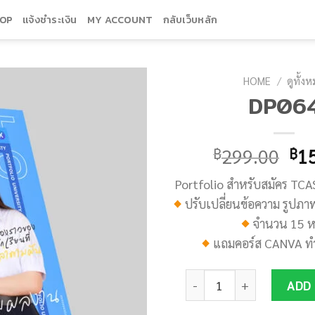
OP
แจ้งชำระเงิน
MY ACCOUNT
กลับเว็บหลัก
HOME
/
ดูทั้ง
DP06
Add to
wishlist
฿
299.00
฿
1
Portfolio สำหรับสมัคร TCA
ปรับเปลี่ยนข้อความ รูปภาพ
จำนวน 15 ห
แถมคอร์ส
CANVA
ท
DP064 quantity
ADD