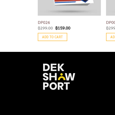
DP026
DP0
฿
299.00
฿
159.00
฿
299
ADD TO CART
AD